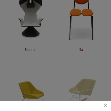
Nunna
Ra
×