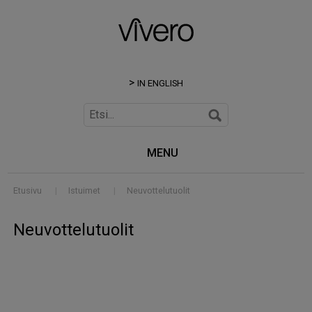
IN ENGLISH
MENU
Etusivu
|
Istuimet
|
Neuvottelutuolit
Neuvottelutuolit