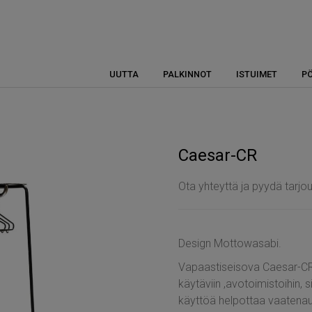
UUTTA
PALKINNOT
ISTUIMET
P
Caesar-CR
Ota yhteyttä ja pyydä tarjo
Design Mottowasabi.
Vapaastiseisova Caesar-CR 
käytäviin ,avotoimistoihin, si
käyttöä helpottaa vaatenau