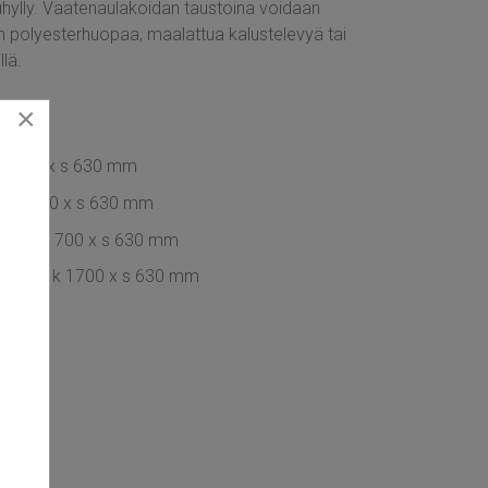
uhylly. Vaatenaulakoidan taustoina voidaan
 polyesterhuopaa, maalattua kalustelevyä tai
llä.
×
k 1700 x s 630 mm
x k 1700 x s 630 mm
00 x k 1700 x s 630 mm
1100 x k 1700 x s 630 mm