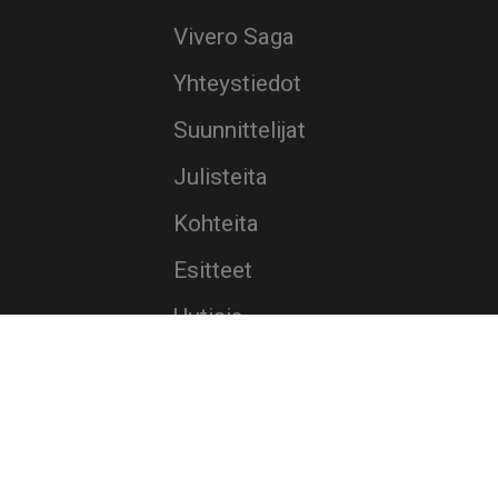
Vivero Saga
Yhteystiedot
Suunnittelijat
Julisteita
Kohteita
Esitteet
Uutisia
Toimitusehdot
Rekisteriseloste