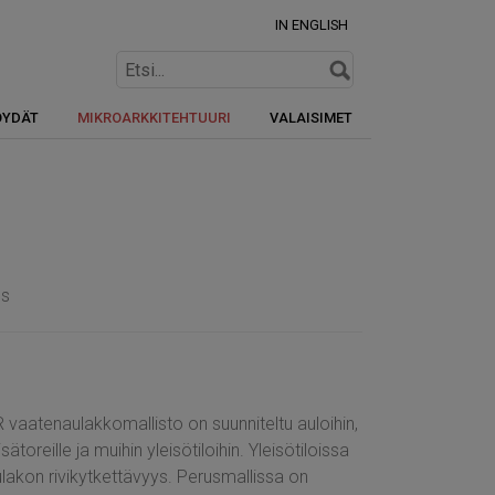
IN ENGLISH
ÖYDÄT
MIKROARKKITEHTUURI
VALAISIMET
us
vaatenaulakkomallisto on suunniteltu auloihin,
sätoreille ja muihin yleisötiloihin. Yleisötiloissa
lakon rivikytkettävyys. Perusmallissa on