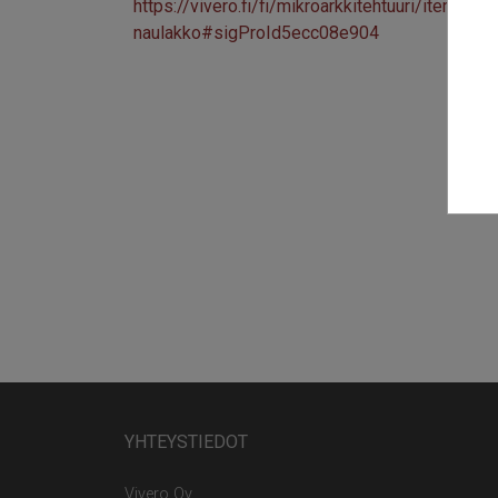
https://vivero.fi/fi/mikroarkkitehtuuri/item/537
naulakko#sigProId5ecc08e904
YHTEYSTIEDOT
Vivero Oy