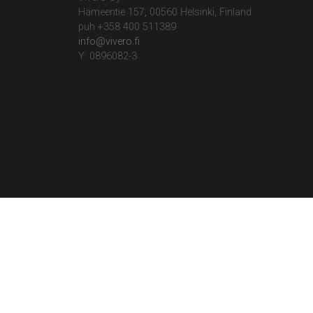
Hämeentie 157, 00560 Helsinki, Finland
puh +358 400 511389
info@vivero.fi
Y: 0896082-3