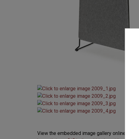
View the embedded image gallery online at: