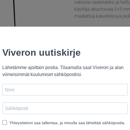
vakiona vaatetanko ja hatt
käyttää akustoivaa 5+5 mm
maalattua kalustelevyä peili
Mitat:
Caesar-CR/1100: l 1100 x 
Caesar-CR/F/1100: l 1100 
Caesar-CR/MDF/1100: l 11
Caesar-CR/MDF/M/1100: l 
share
-
1
tweet
-
1
share
-
1
pin
-1