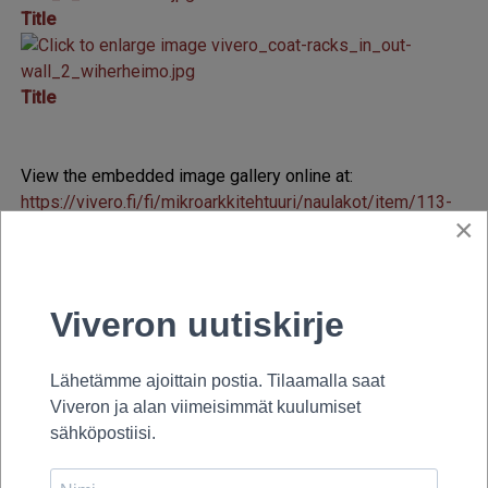
Title
Title
View the embedded image gallery online at:
https://vivero.fi/fi/mikroarkkitehtuuri/naulakot/item/113-
×
in-out-wall#sigProId9574aef429
In&Out Wall
Ota yhteyttä ja pyydä tarjous
In&Out vaatenaulakkomallisto, design Yrjö Wiherheimo
2001.