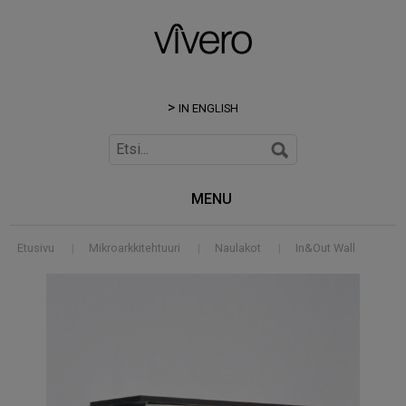
IN ENGLISH
MENU
Etusivu
|
Mikroarkkitehtuuri
|
Naulakot
|
In&Out Wall