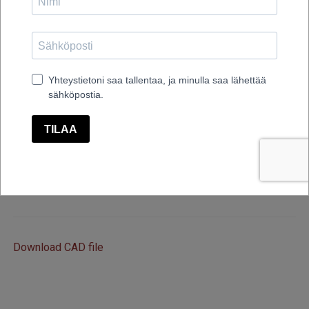
Sarja käsittää seinämallit (W), vapaastiseisovat naulakot
säätätalloilla (FS/S) sekä vapaastiseisovat pyörillä (FS/C).
Vakioleveydet ovat 800 ja 1200 mm.
share
-
1
tweet
-
1
share
-
1
pin
-1
Download CAD file